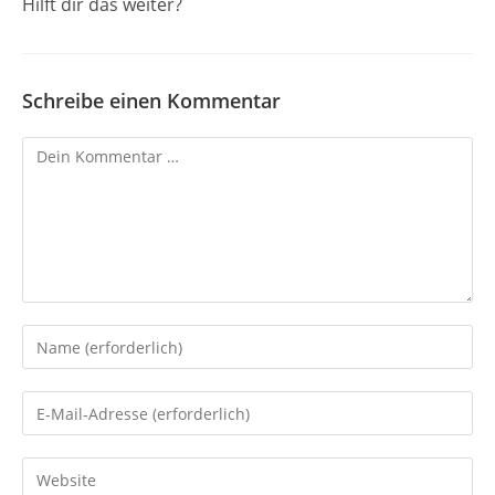
Hilft dir das weiter?
Schreibe einen Kommentar
Kommentar
Gib
deinen
Namen
Gib
oder
deine
Benutzernamen
E-
Gib
zum
Mail-