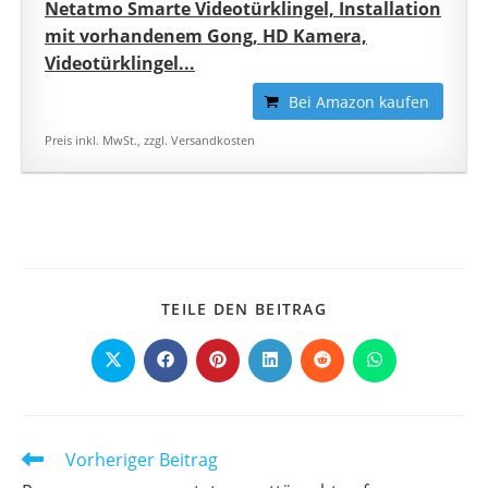
Netatmo Smarte Videotürklingel, Installation
mit vorhandenem Gong, HD Kamera,
Videotürklingel...
Bei Amazon kaufen
Preis inkl. MwSt., zzgl. Versandkosten
DIESEN
TEILE DEN BEITRAG
INHALT
TEILEN
Öffnet
Öffnet
Öffnet
Öffnet
Öffnet
Öffnet
in
in
in
in
in
in
einem
einem
einem
einem
einem
einem
neuen
neuen
neuen
neuen
neuen
neuen
Fenster
Fenster
Fenster
Fenster
Fenster
Fenster
Weitere
Vorheriger Beitrag
Artikel