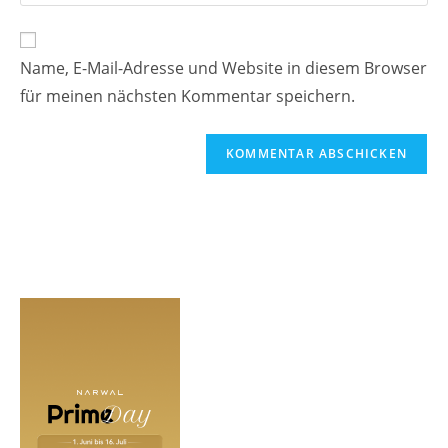
deine
Kommentieren
Adresse
Website-
ein
zum
URL
Name, E-Mail-Adresse und Website in diesem Browser
Kommentieren
ein
ein
für meinen nächsten Kommentar speichern.
(optional)