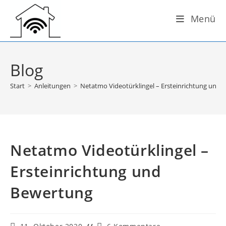
Zum
Menü
Inhalt
springen
Blog
Start
>
Anleitungen
>
Netatmo Videotürklingel – Ersteinrichtung und
Netatmo Videotürklingel –
Ersteinrichtung und
Bewertung
Beitrag
Beitrags-