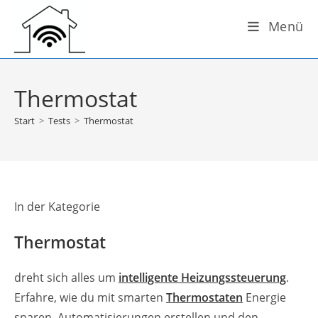
Zum
Menü
Inhalt
springen
Thermostat
Start
>
Tests
>
Thermostat
In der Kategorie
Thermostat
dreht sich alles um
intelligente Heizungssteuerung
.
Erfahre, wie du mit smarten
Thermostaten
Energie
sparen, Automatisierungen erstellen und den