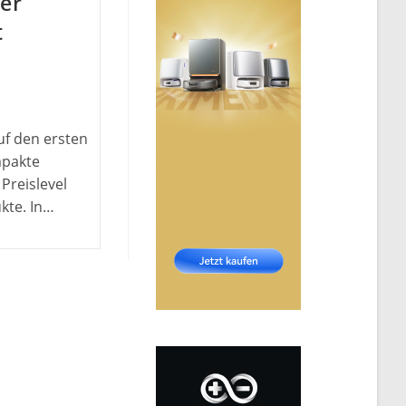
er
t
f den ersten
mpakte
Preislevel
kte. In…