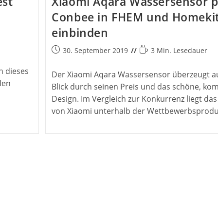
est
Xiaomi Aqara Wassersensor p
Conbee in FHEM und Homeki
einbinden
Beitrag
Lesedauer:
30. September 2019
3 Min. Lesedauer
s
veröffentlicht:
h dieses
Der Xiaomi Aqara Wassersensor überzeugt au
len
Blick durch seinen Preis und das schöne, ko
Design. Im Vergleich zur Konkurrenz liegt das 
von Xiaomi unterhalb der Wettbewerbsprodu