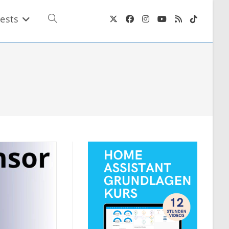
ests
Website-
Suche
umschalten