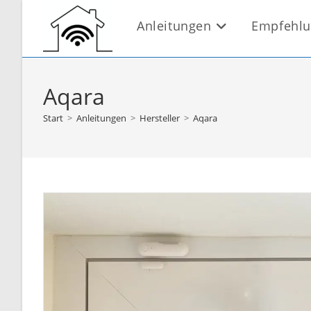
Zum
Anleitungen
Empfehl
Inhalt
springen
Aqara
Start
>
Anleitungen
>
Hersteller
>
Aqara