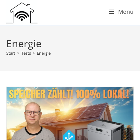
Zum
Menü
Inhalt
springen
Energie
Start
>
Tests
>
Energie