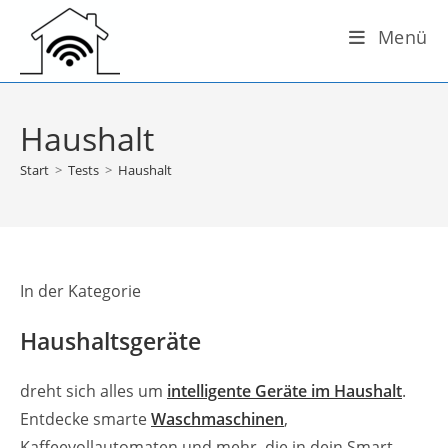
Zum
Menü
Inhalt
springen
Haushalt
Start
>
Tests
>
Haushalt
In der Kategorie
Haushaltsgeräte
dreht sich alles um
intelligente Geräte im Haushalt
.
Entdecke smarte
Waschmaschinen
,
Kaffeevollautomaten und mehr, die in dein Smart