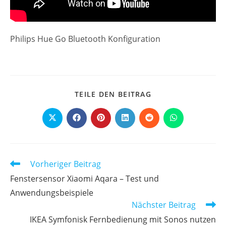
Philips Hue Go Bluetooth Konfiguration
DIESEN
TEILE DEN BEITRAG
INHALT
TEILEN
Öffnet
Öffnet
Öffnet
Öffnet
Öffnet
Öffnet
in
in
in
in
in
in
einem
einem
einem
einem
einem
einem
neuen
neuen
neuen
neuen
neuen
neuen
Fenster
Fenster
Fenster
Fenster
Fenster
Fenster
Weitere
Vorheriger Beitrag
Artikel
Fenstersensor Xiaomi Aqara – Test und
ansehen
Anwendungsbeispiele
Nächster Beitrag
IKEA Symfonisk Fernbedienung mit Sonos nutzen