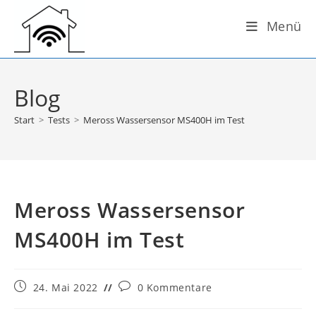
Zum
Menü
Inhalt
springen
Blog
Start
>
Tests
>
Meross Wassersensor MS400H im Test
Meross Wassersensor
MS400H im Test
Beitrag
Beitrags-
24. Mai 2022
0 Kommentare
veröffentlicht:
Kommentare: