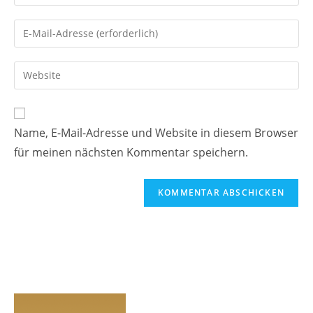
deinen
Namen
Gib
oder
deine
Benutzernamen
E-
Gib
zum
Mail-
deine
Kommentieren
Adresse
Website-
ein
zum
URL
Name, E-Mail-Adresse und Website in diesem Browser
Kommentieren
ein
ein
für meinen nächsten Kommentar speichern.
(optional)