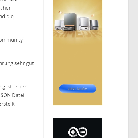
lichen
nd die
 Community
ahrung sehr gut
g ist leider
 JSON Datei
rstellt