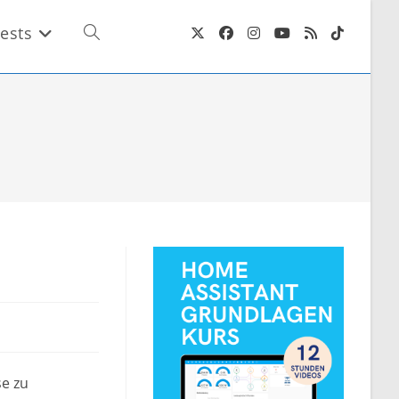
ests
Website-
Suche
umschalten
se zu