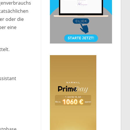
igenverbrauchs
tatsächlichen
er oder die
ber eine
telt.
ssistant
estphase