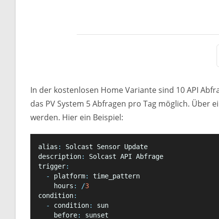
In der kostenlosen Home Variante sind 10 API Abfrag
das PV System 5 Abfragen pro Tag möglich. Über ei
werden. Hier ein Beispiel:
alias
:
 Solcast Sensor Update
description
:
 Solcast API Abfrage
trigger
:
-
 platform
:
 time_pattern
    hours
:
/
3
condition
:
-
 condition
:
 sun
    before
:
 sunset