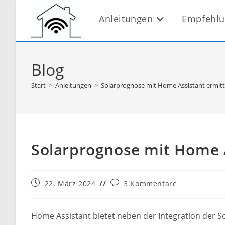
Zum
Anleitungen
Empfehl
Inhalt
springen
Blog
Start
>
Anleitungen
>
Solarprognose mit Home Assistant ermitt
Solarprognose mit Home A
Beitrag
Beitrags-
22. März 2024
3 Kommentare
veröffentlicht:
Kommentare:
Home Assistant bietet neben der Integration der So