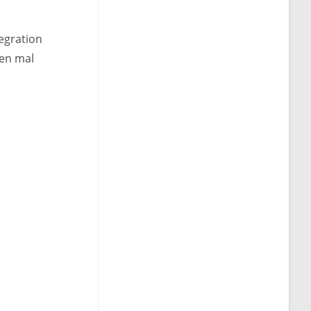
egration
ten mal