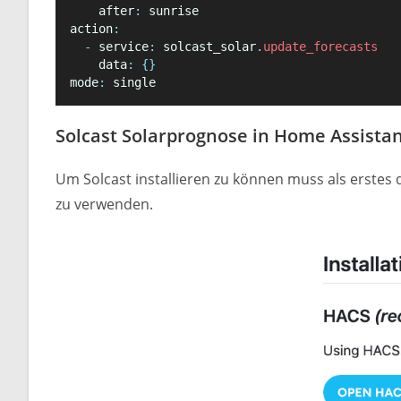
    after
:
 sunrise
action
:
-
 service
:
 solcast_solar
.
update_forecasts
    data
:
{}
mode
:
 single
Solcast Solarprognose in Home Assistan
Um Solcast installieren zu können muss als erstes
zu verwenden.