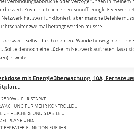
nerlei Verbindungsabbrüche oder Verzögerungen in meinem 
verbessert. Zuvor hatte ich einen Sonoff Dongle-E verwendet,
s Netzwerk hat zwar funktioniert, aber manche Befehle mus
 Lichtschalter zweimal betätigt werden musste.
erkenswert. Selbst durch mehrere Wände hinweg bleibt die 
. Sollte dennoch eine Lücke im Netzwerk auftreten, lässt si
sen) erweitern.
eckdose mit Energieüberwachung, 10A, Fernsteue
tplan...
 2500W – FÜR STARKE...
RWACHUNG FÜR MEHR KONTROLLE...
ICH – SICHERE UND STABILE...
ZEITPLÄNE UND...
 REPEATER-FUNKTION FÜR IHR...