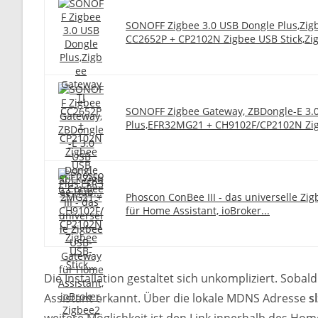
SONOFF Zigbee 3.0 USB Dongle Plus,Zig
CC2652P + CP2102N Zigbee USB Stick,Zig
SONOFF Zigbee Gateway, ZBDongle-E 3.
Plus,EFR32MG21 + CH9102F/CP2102N Zig
Phoscon ConBee III - das universelle Z
für Home Assistant, ioBroker...
Die Installation gestaltet sich unkompliziert. Sobal
Assistant erkannt. Über die lokale MDNS Adresse
s