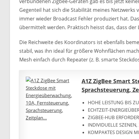
verbundenen Zigbee-Geräten gab es bis jetzt kei
Gegenteil hat sich die Stabilität meines Netzwerks 
immer wieder Broadcast Fehler produziert hat. Da
übermittelt werden. Praktisch heisst das, dass der
Die Reichweite des Koordinators ist ebenfalls bem
stabil, was ihn ideal für größere Wohnflächen macht
Mesh einfach durch Repeater (z. B. smarte Steckdo
A1Z ZigBee Smart St
Sprachsteuerung, Zei
HOHE LEISTUNG BIS ZU
ECHTZEIT-ENERGIEÜBE
ZIGBEE-HUB ERFORDERL
INDIVIDUELLE SZENEN, 
KOMPAKTES DESIGN MIT