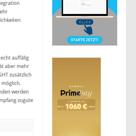
tegration
sehr
ichkeiten
echt auffälig
ität aber mehr
GHT zusätzlich
 möglich.
unden werden
Empfang zugute