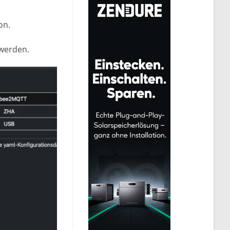
on.
 werden.