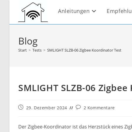
Zum
Anleitungen
Empfehl
Inhalt
springen
Blog
Start
>
Tests
>
SMLIGHT SLZB-06 Zigbee Koordinator Test
SMLIGHT SLZB-06 Zigbee 
Beitrag
Beitrags-
29. Dezember 2024
2 Kommentare
veröffentlicht:
Kommentare:
Der Zigbee-Koordinator ist das Herzstück eines Z