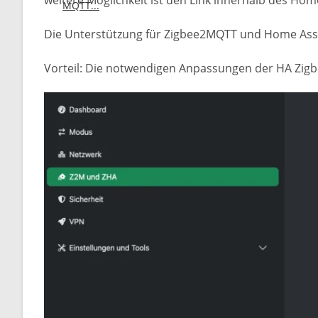
weitere Möglichkeit ist den Link innerhalb des Ho
Die Unterstützung für Zigbee2MQTT und Home Assist
Vorteil: Die notwendigen Anpassungen der HA Zigb