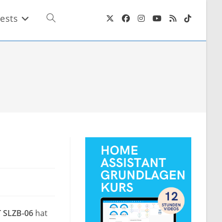
ests
Website-
Suche
umschalten
 SLZB-06
hat