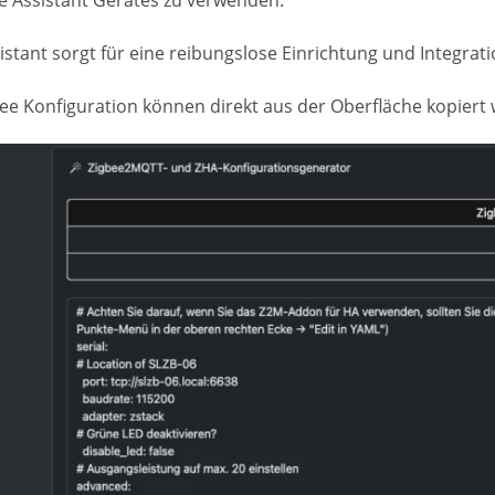
me Assistant Gerätes zu verwenden.
ant sorgt für eine reibungslose Einrichtung und Integrati
ee Konfiguration können direkt aus der Oberfläche kopiert