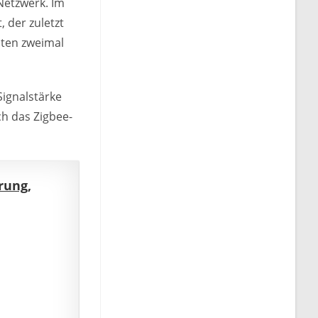
Netzwerk. Im
 der zuletzt
sten zweimal
Signalstärke
ch das Zigbee-
rung,