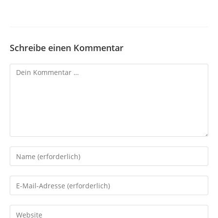
Schreibe einen Kommentar
Kommentar
Gib
deinen
Namen
Gib
oder
deine
Benutzernamen
E-
Gib
zum
Mail-