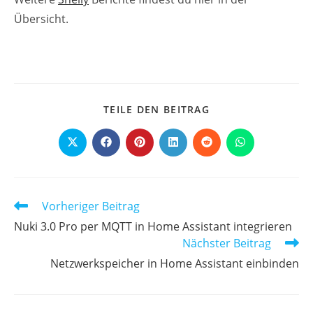
Übersicht.
DIESEN
TEILE DEN BEITRAG
INHALT
TEILEN
Öffnet
Öffnet
Öffnet
Öffnet
Öffnet
Öffnet
in
in
in
in
in
in
einem
einem
einem
einem
einem
einem
neuen
neuen
neuen
neuen
neuen
neuen
Fenster
Fenster
Fenster
Fenster
Fenster
Fenster
Weitere
Vorheriger Beitrag
Artikel
Nuki 3.0 Pro per MQTT in Home Assistant integrieren
ansehen
Nächster Beitrag
Netzwerkspeicher in Home Assistant einbinden