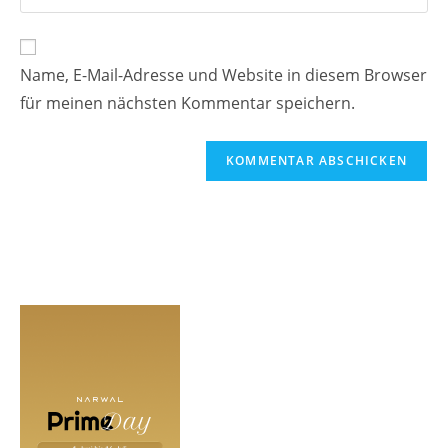
deine
Kommentieren
Adresse
Website-
ein
zum
URL
Name, E-Mail-Adresse und Website in diesem Browser
Kommentieren
ein
ein
für meinen nächsten Kommentar speichern.
(optional)