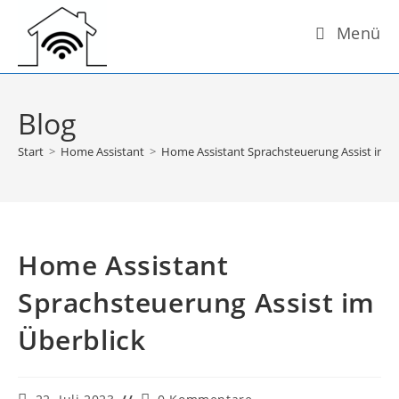
Zum
Menü
Inhalt
springen
Blog
Start
>
Home Assistant
>
Home Assistant Sprachsteuerung Assist im Ü
Home Assistant
Sprachsteuerung Assist im
Überblick
Beitrag
Beitrags-