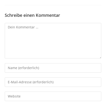
Schreibe einen Kommentar
Kommentar
Gib
deinen
Namen
Gib
oder
deine
Benutzernamen
E-
Gib
zum
Mail-
deine
Kommentieren
Adresse