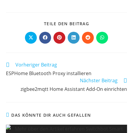
DIESEN
TEILE DEN BEITRAG
INHALT
TEILEN
Öffnet
Öffnet
Öffnet
Öffnet
Öffnet
Öffnet
in
in
in
in
in
in
einem
einem
einem
einem
einem
einem
neuen
neuen
neuen
neuen
neuen
neuen
Fenster
Fenster
Fenster
Fenster
Fenster
Fenster
Weitere
Vorheriger Beitrag
Artikel
ESPHome Bluetooth Proxy installieren
ansehen
Nächster Beitrag
zigbee2mqtt Home Assistant Add-On einrichten
DAS KÖNNTE DIR AUCH GEFALLEN