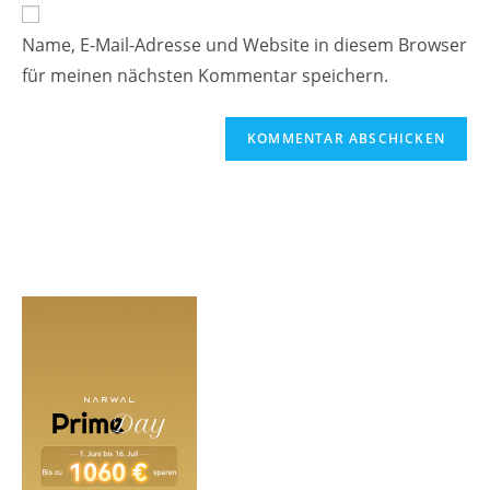
Website-
ein
zum
URL
Name, E-Mail-Adresse und Website in diesem Browser
Kommentieren
ein
ein
für meinen nächsten Kommentar speichern.
(optional)