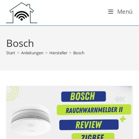
Zum
Menü
Inhalt
springen
Bosch
Start
>
Anleitungen
>
Hersteller
>
Bosch